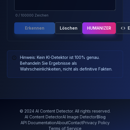
0
/
100000
Zeichen
Erkennen
Löschen
HUMANIZER
Hinweis: Kein KI-Detektor ist 100% genau.
Behandeln Sie Ergebnisse als
Wahrscheinlichkeiten, nicht als definitive Fakten.
© 2024 AI Content Detector. All rights reserved.
AI Content Detector
AI Image Detector
Blog
API Documentation
About
Contact
Privacy Policy
Terms of Service