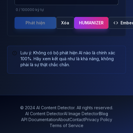
0
/
100000
ký tự
Phát hiện
Xóa
HUMANIZER
Embe
Lưu ý: Không có bộ phát hiện AI nào là chính xác
100%. Hãy xem kết quả như là khả năng, không
phải là sự thật chắc chắn.
© 2024 AI Content Detector. All rights reserved.
AI Content Detector
AI Image Detector
Blog
API Documentation
About
Contact
Privacy Policy
Terms of Service